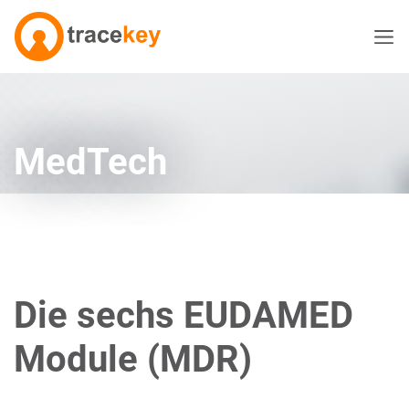
30 Min. Demo
powered by Calendly
MedTech
Die sechs EUDAMED
Module (MDR)