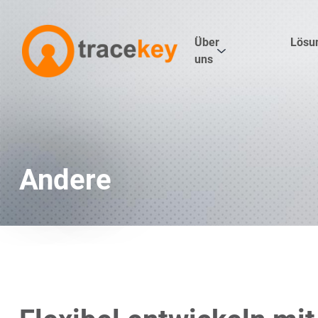
Über
Lösu
uns
Andere