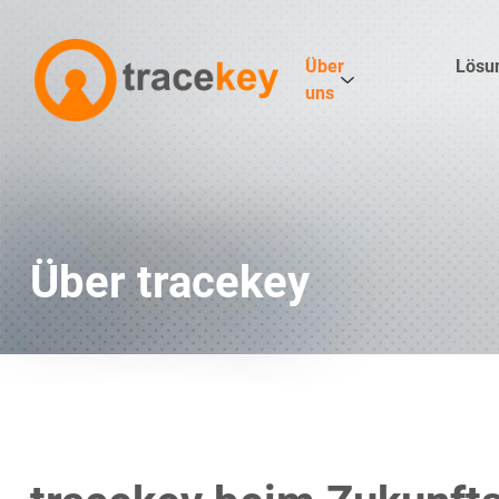
Über
Lösu
uns
Über tracekey