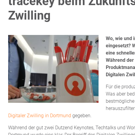
tracekey beim Zukunfts
Zwilling
Wo, wie und i
eingesetzt? W
eine schnelle
Während der
Produktmanag
Digitalen Zwi
Für die produz
Was aber bede
bestmögliche 
herauszufilt
Digitaler Zwilling in Dortmund
gegeben.
Während der gut zwei Dutzend Keynotes, Techtalks und Work
Dortmund wurde eins klar: Der Begriff des Digitalen Zwillin