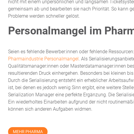
nicht mit einem unpersönlichen und langsamen Ticketsystem
gemeinsam ab und bearbeiten sie nach Priorität. So kann gez
Probleme werden schneller gelöst.
Personalmangel im Pharm
Seien es fehlende Bewerber:innen oder fehlende Ressourcen:
Pharmaindustrie Personalmangel
. Als Serialisierungsanbiet
Qualitätsmanager:innen oder Masterdatamanager:innen best
resultierenden Druck einhergehen. Besonders bei kleinen b
Durch die Serialisierung entsteht ein erheblicher Arbeitsauf
ist, bei denen es jedoch wenig Sinn ergibt, eine weitere Stell
Serialization Manager eine perfekte Ergänzung. Die Serialis
Ein wiederholtes Einarbeiten aufgrund der nicht routinemäß
können sich anderen Aufgaben widmen.
MEHR PHARMA