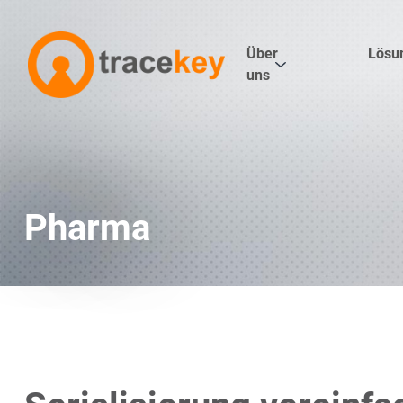
Über
Lösu
uns
Pharma