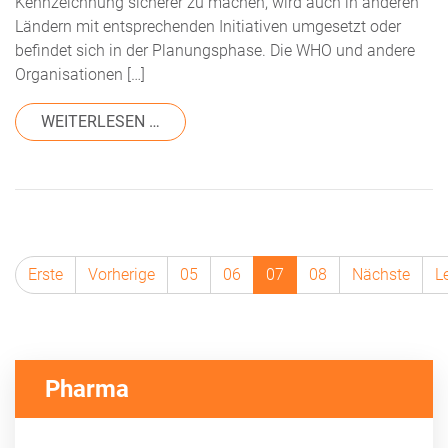
Kennzeichnung sicherer zu machen, wird auch in anderen
Ländern mit entsprechenden Initiativen umgesetzt oder
befindet sich in der Planungsphase. Die WHO und andere
Organisationen […]
FROM UDI INTERNATIONAL
WEITERLESEN …
Erste
Vorherige
05
06
07
08
Nächste
L
Pharma